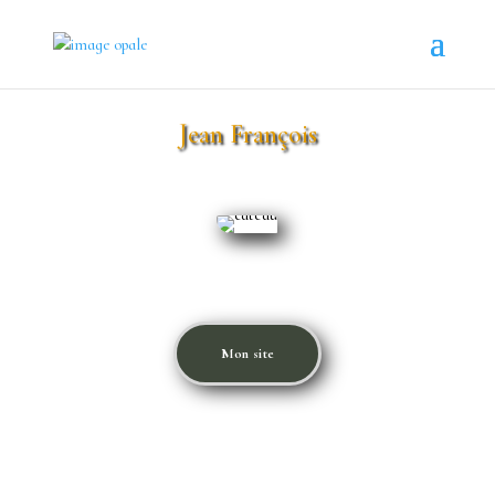
Jean François
«
L’envie de progresser dans la convivialité de ce club
. »
Mon site