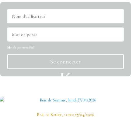
Mot de passe oublié?
Se connecter
K
Dernier article
Baie de Somme, lundi 27/04/2026
En ce printemps estival les photographes d’ImageOpale ne résistent pas à l’appel des
grogebleues, phragmites, bruants et consorts.