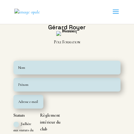
Gérard Royer
Pôle Formation
Statuts
Règlement
intérieur du
J'adhère
club
aux statuts du