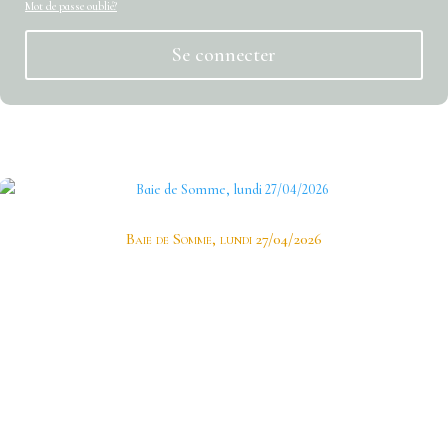
Mot de passe oublié?
Se connecter
K
Dernier article
Baie de Somme, lundi 27/04/2026
En ce printemps estival les photographes d’ImageOpale ne résistent pas à l’appel des
grogebleues, phragmites, bruants et consorts.
Contact