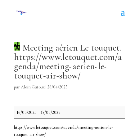
Meeting aérien Le touquet.
https://www.letouquet.com/a
genda/meeting-aerien-le-
touquet-air-show/
par
Alain Gatoux
|
26/04/2025
Meeting
16/05/2025
–
17/05/2025
aérien
Le
https://www.letouquet.com/agenda/meeting-aerien-le-
touquet.
touquet-air-show/
https://www.letouquet.com/agenda/meeting-