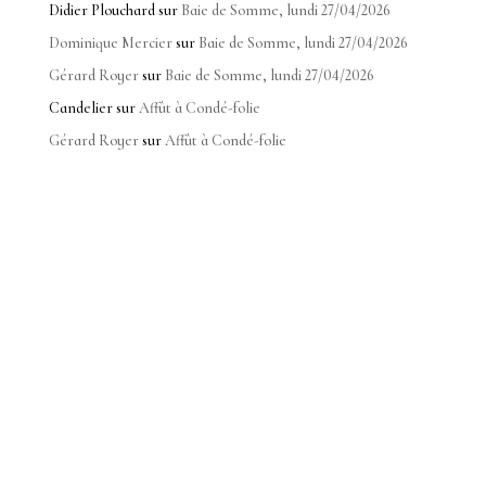
Didier Plouchard
sur
Baie de Somme, lundi 27/04/2026
Dominique Mercier
sur
Baie de Somme, lundi 27/04/2026
Gérard Royer
sur
Baie de Somme, lundi 27/04/2026
Candelier
sur
Affût à Condé-folie
Gérard Royer
sur
Affût à Condé-folie
Club photo membre de la FPF
© laurent hannier – ex2
toutes les photos sont
propriété exclusive de
leurs auteurs.
K