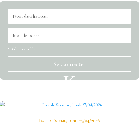
Mot de passe oublié?
Se connecter
K
Dernier article
Baie de Somme, lundi 27/04/2026
En ce printemps estival les photographes d’ImageOpale ne résistent pas à l’appel des
grogebleues, phragmites, bruants et consorts.