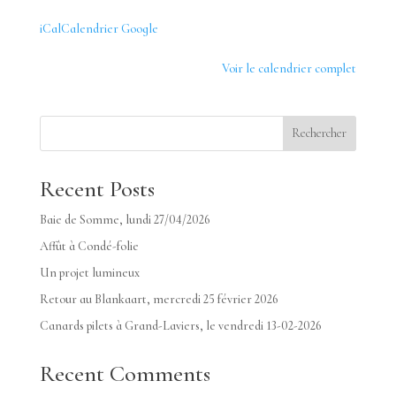
aerien-
iCal
Calendrier Google
le-
touquet-
Voir le calendrier complet
air-
show/
Rechercher
Recent Posts
Baie de Somme, lundi 27/04/2026
Affût à Condé-folie
Un projet lumineux
Retour au Blankaart, mercredi 25 février 2026
Canards pilets à Grand-Laviers, le vendredi 13-02-2026
Recent Comments